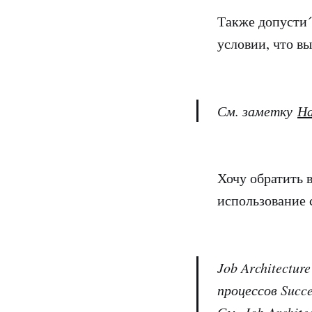
Также допусти´
условии, что в
См. заметку
На
Хочу обратить 
использование 
Job Architectu
процессов Succ