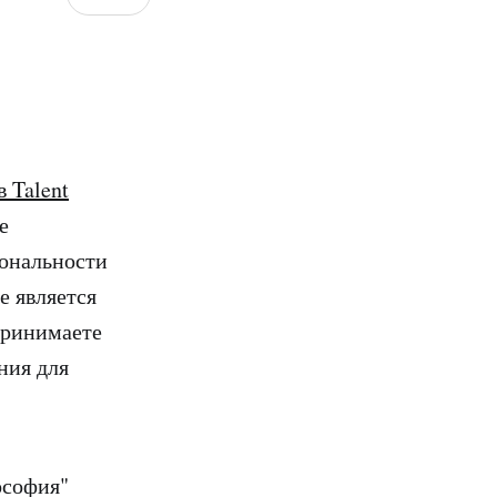
 Talent
е
ональности
е является
принимаете
ния для
ософия"