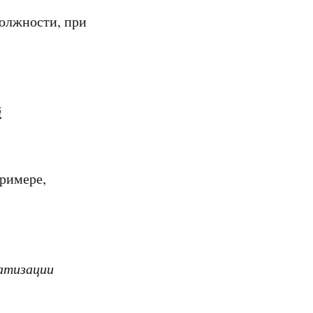
олжности, при
й
примере,
матизации