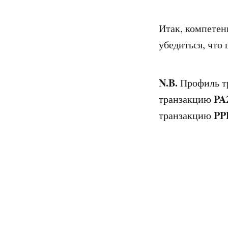
Итак, компетен
убедиться, что
N.B.
Профиль тр
PA
транзакцию
PP
транзакцию