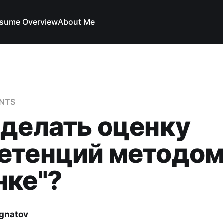
sume Overview
About Me
NTS
сделать оценку
етенций методом
нке"?
Ignatov