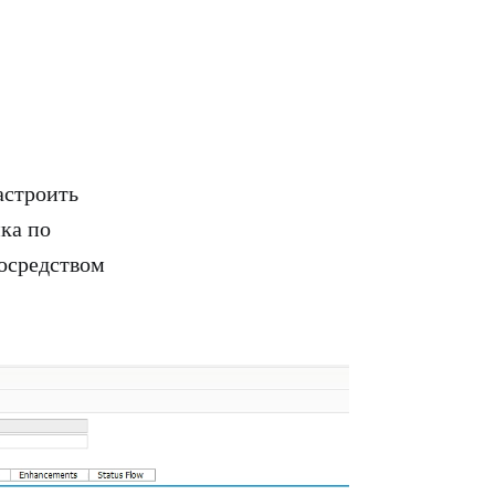
астроить
ка по
осредством