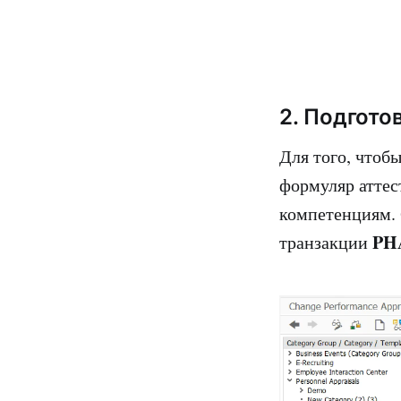
2. Подгото
Для того, чтоб
формуляр аттес
компетенциям. 
PH
транзакции