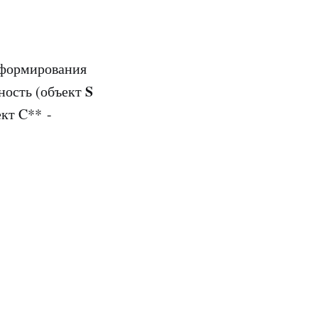
 формирования
S
ность (объект
кт C** -