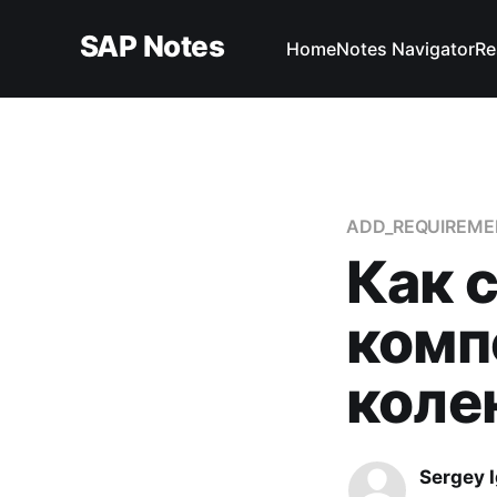
SAP Notes
Home
Notes Navigator
Re
ADD_REQUIREME
Как 
комп
коле
Sergey 