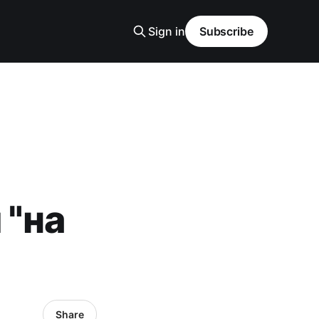
Sign in
Subscribe
 "на
Share