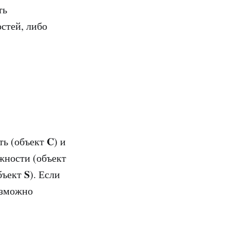
ть
стей, либо
C
ть (объект
) и
лжности (объект
S
бъект
). Если
озможно