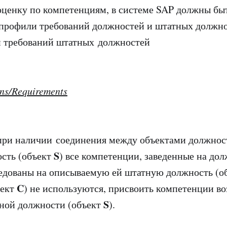
оценку по компетенциям, в системе SAP должны бы
профили требований должностей и штатных должно
и требований штатных должностей
ons/Requirements
 при наличии соединения между объектами должнос
S
сть (объект
) все компетенции, заведенные на до
следованы на описываемую ей штатную должность (о
C
ъект
) не используются, присвоить компетенции в
S
ной должности (объект
).