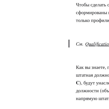
Чтобы сделать 
сформированы 
только профил
См.
Qualificati
Как вы знаете,
штатная должно
C
), будут уна
должности (об
напрямую штат