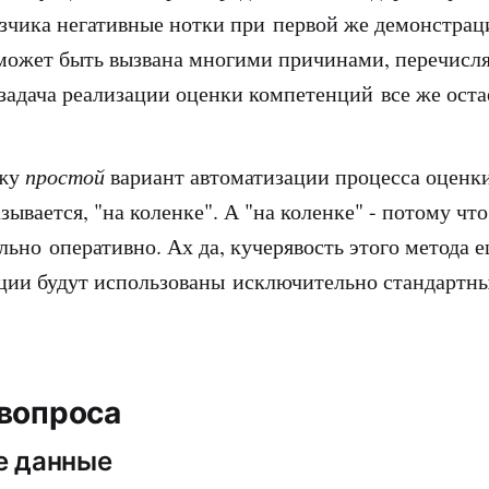
азчика негативные нотки при первой же демонстрац
может быть вызвана многими причинами, перечисля
 задача реализации оценки компетенций все же оста
ожу
простой
вариант автоматизации процесса оценк
зывается, "на коленке". А "на коленке" - потому что
ьно оперативно. Ах да, кучерявость этого метода е
ации будут использованы исключительно стандартн
вопроса
е данные