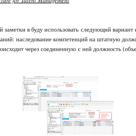
cture for Talent Management
й заметки я буду использовать следующий вариант
аний: наследование компетенций на штатную долж
роисходит через соединенную с ней должность (объе