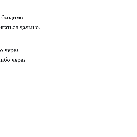
обходимо
игаться дальше.
о через
либо через