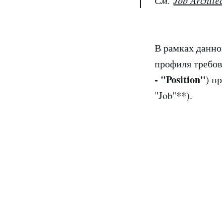
См.
Job Archite
В рамках данно
профиля требов
- "Position"
) п
"Job"**).