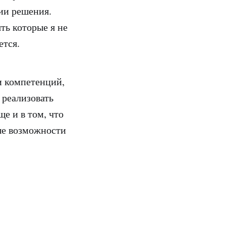
ии решения.
ть которые я не
ется.
и компетенций,
 реализовать
ще и в том, что
ые возможности