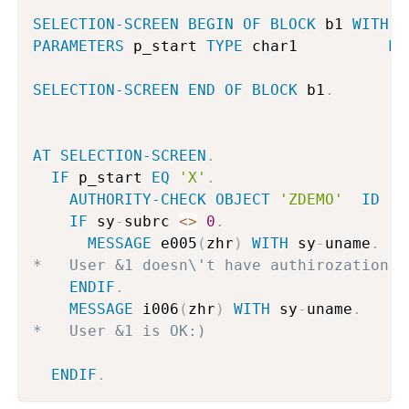
SELECTION-SCREEN
BEGIN
OF
BLOCK
 b1 
WITH
F
PARAMETERS
 p_start 
TYPE
 char1          
MO
SELECTION-SCREEN
END
OF
BLOCK
 b1
.
AT
SELECTION-SCREEN
.
IF
 p_start 
EQ
'X'
.
AUTHORITY-CHECK
OBJECT
'ZDEMO'
ID
'A
IF
 sy
-
subrc 
<>
0
.
MESSAGE
 e005
(
zhr
)
WITH
 sy
-
uname
.
*   User &1 doesn\'t have authirozation t
ENDIF
.
MESSAGE
 i006
(
zhr
)
WITH
 sy
-
uname
.
*   User &1 is OK:)
ENDIF
.