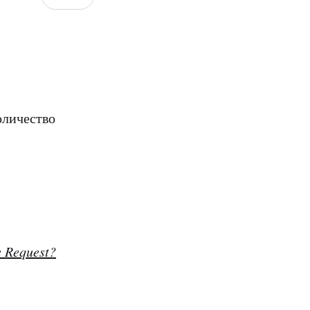
оличество
 Request?