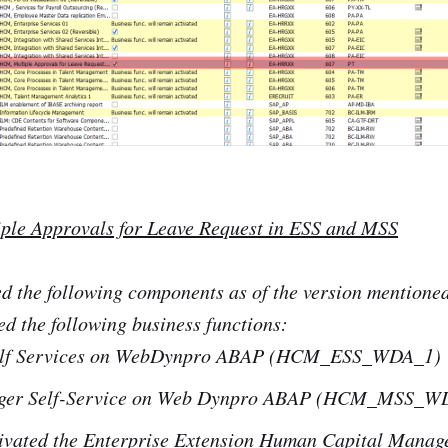
le Approvals for Leave Request in ESS and MSS
led the following components as of the version mentio
ed the following business functions:
elf Services on WebDynpro ABAP (HCM_ESS_WDA_1)
er Self-Service on Web Dynpro ABAP (HCM_MSS_W
tivated the Enterprise Extension Human Capital Manag