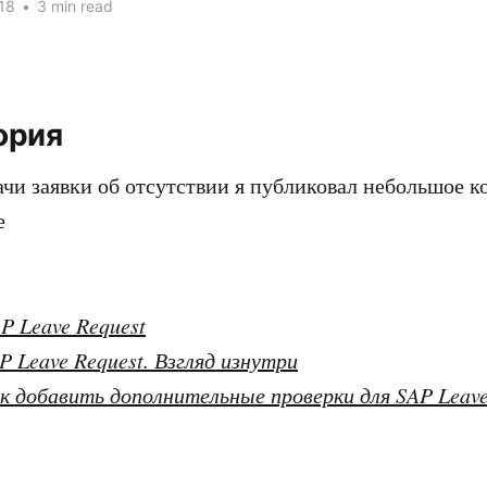
18
•
3 min read
ория
ачи заявки об отсутствии я публиковал небольшое к
е
P Leave Request
P Leave Request. Взгляд изнутри
к добавить дополнительные проверки для SAP Leave