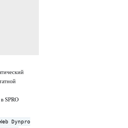
атический
татной
 в SPRO
Web Dynpro