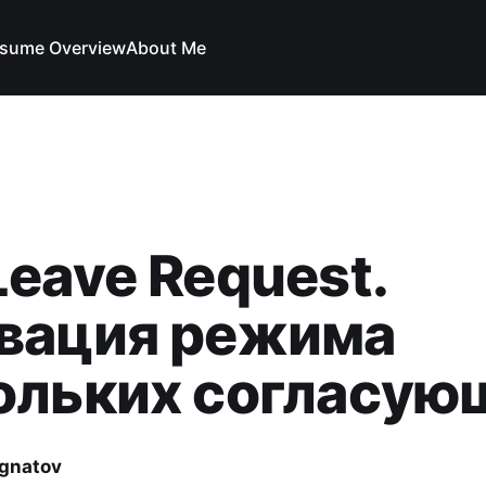
sume Overview
About Me
Leave Request.
вация режима
ольких согласую
Ignatov