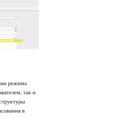
ции режима
вателем, так и
 структуры
асования в