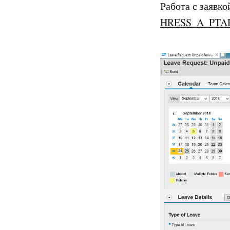
Работа с заявк
HRESS_A_PTA