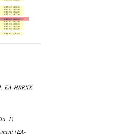
ned: EA-HRRXX
DA_1)
ement (EA-