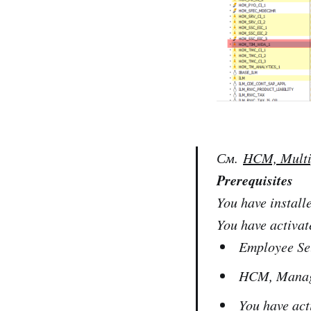
См.
HCM, Multip
Prerequisites
You have instal
You have activat
Employee S
HCM, Manag
You have ac