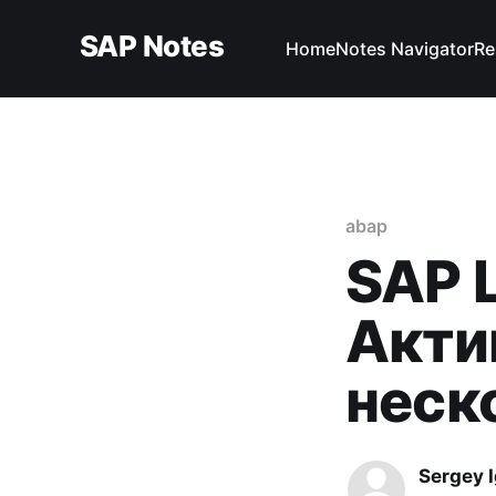
SAP Notes
Home
Notes Navigator
Re
abap
SAP 
Акти
неск
Sergey 