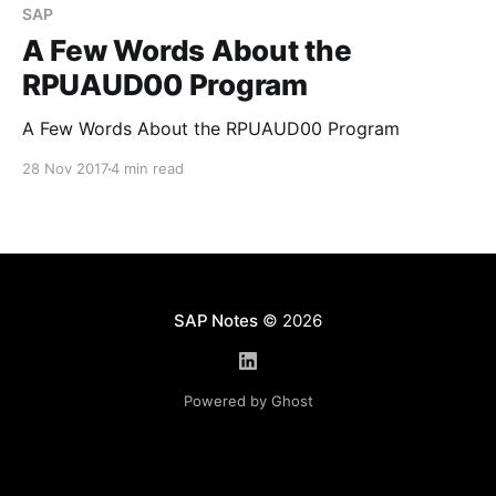
пользователя, инфо-типу. Настройка всего этого
SAP
процесса настолько простая, что
A Few Words About the
останавливаться на ней, как мне кажется, не
RPUAUD00 Program
имеет
A Few Words About the RPUAUD00 Program
28 Nov 2017
4 min read
SAP Notes
© 2026
Powered by Ghost