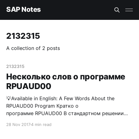
SAP Notes
2132315
A collection of 2 posts
2132315
Несколько слов о программе
RPUAUD00
💡Available in English: A Few Words About the
RPUAUD00 Program Кратко о
программе RPUAUD00 В стандартном решении
SAP присутствует возможность просмотра лога
28 Nov 2017
4 min read
изменений по любому интересующему вас, как
функционального консультанта или бизнес-