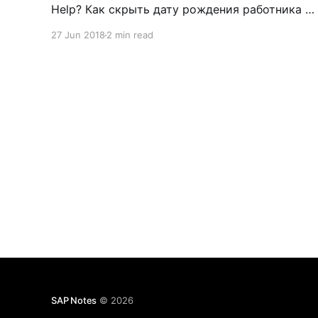
Help? Как скрыть дату рождения работника в
средстве поиска PREM? Постановка вопроса
27 Jun 2018
2 min read
Согласно внутренним регламентам и
правилам вашего предприятия, возникает
потребность в скрытии информации о дате
рождения работников при работе с
транзакциями PA20/
SAP Notes
© 2026