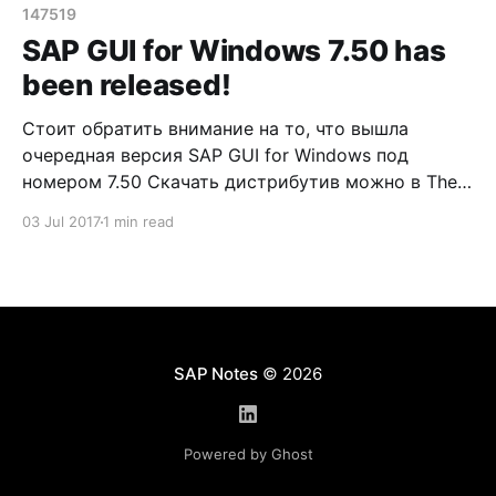
WINDOWS -> SAP GUI FOR WINDOWS 7.50 CORE
147519
Текущая версия
SAP GUI for Windows 7.50 has
been released!
Стоит обратить внимание на то, что вышла
очередная версия SAP GUI for Windows под
номером 7.50 Скачать дистрибутив можно в The
SAP Software Download Center, выбрав
03 Jul 2017
1 min read
следующую категорию: BY CATEGORY -> SAP
FRONTEND COMPONENTS -> SAP GUI FOR
WINDOWS -> SAP GUI FOR WINDOWS 7.50 CORE
Текущая версия
SAP Notes
© 2026
Powered by Ghost