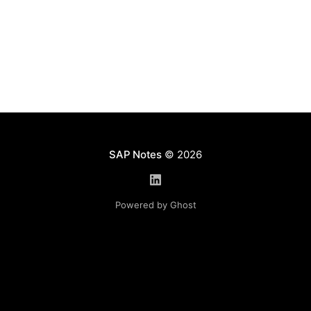
файлов много, то функциональность транзакции
OAAD не рассматривается. См. Administration of
Stored Documents Use In administration of stored
documents, you can administrate
SAP Notes
© 2026
Powered by Ghost