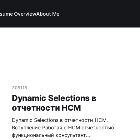
sume Overview
About Me
305118
Dynamic Selections в
отчетности HCM
Dynamic Selections в отчетности HCM.
Вступление Работая с HCM отчетностью
функциональный консультант