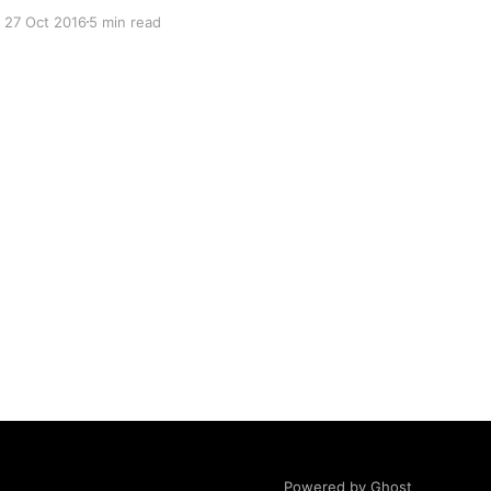
добавление пользовательских полей в уже
27 Oct 2016
5 min read
настроенный запрос.
Устраиваемся поудобнее: Оперативный
запрос. Пользовательские поля 0. Intro В
первой заметке, посвященной оперативным
запросам, я вкратце описал в каких
ситуациях уместно их применение, а также
рассмотрел основные моменты,
Powered by Ghost