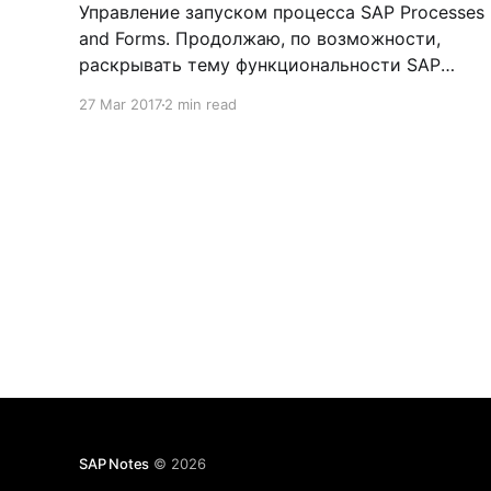
Управление запуском процесса SAP Processes
and Forms. Продолжаю, по возможности,
раскрывать тему функциональности SAP
Processes and Forms. Некоторое время назад
27 Mar 2017
2 min read
столкнулся с задачей ограничения запуска
процесса пользователем через Web Dynpro
приложение ASR_PROCESS_EXECUTE_FPM.
Как оказалось, SAP предоставляет
возможность определять и проверять какие-
либо условия перед запуском процесса.
Возможность
SAP Notes
© 2026