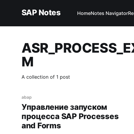
SAP Notes
Home
Notes Navigator
Re
ASR_PROCESS_E
M
A collection of 1 post
abap
Управление запуском
процесса SAP Processes
and Forms