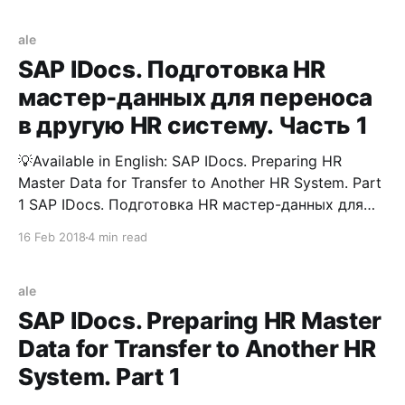
См. заметку Interface Toolbox for HR. Интеграция
SAP с внешними системами В этой заметке я
ale
вкратце накидаю последовательность действий,
SAP IDocs. Подготовка HR
которую возможно использовать, для
мастер-данных для переноса
в другую HR систему. Часть 1
💡Available in English: SAP IDocs. Preparing HR
Master Data for Transfer to Another HR System. Part
1 SAP IDocs. Подготовка HR мастер-данных для
переноса в другую HR систему. Часть 1 Пояснение
16 Feb 2018
4 min read
к вопросу Буду считать, что данной заметкой
положено начало циклу статей про работу с SAP
IDoc. См. IDoc
ale
SAP IDocs. Preparing HR Master
Data for Transfer to Another HR
System. Part 1