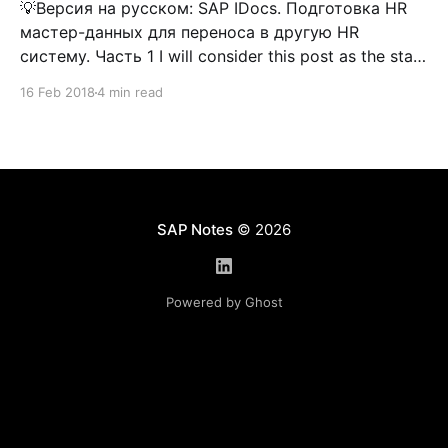
💡Версия на русском: SAP IDocs. Подготовка HR
мастер-данных для переноса в другую HR
систему. Часть 1 I will consider this post as the start
of a series of articles about working with SAP IDocs.
16 Feb 2018
4 min read
See: IDoc Interface/ALE In this post, I would like to
review the sequence of
SAP Notes
© 2026
Powered by Ghost