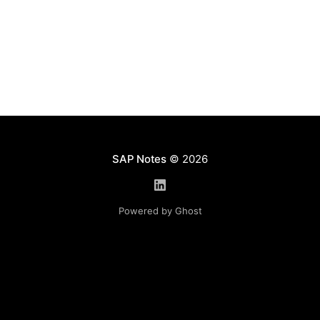
приложении HRTMC_EMPLOYEE_PROFILE при
добавлении записи в раздел External Work
Experience определить источник (таблицу) для
поля Country Поясню почему такая задача
SAP Notes
© 2026
Powered by Ghost