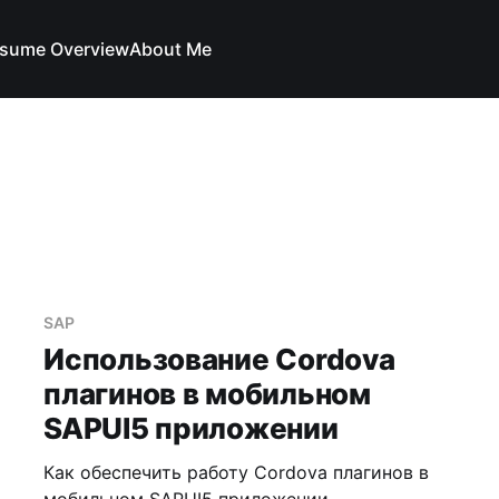
sume Overview
About Me
SAP
Использование Cordova
плагинов в мобильном
SAPUI5 приложении
Как обеспечить работу Cordova плагинов в
мобильном SAPUI5 приложении