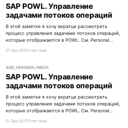
SAP POWL. Управление
задачами потоков операций
В этой заметке я хочу вкратце рассмотреть
процесс управления задачами потоков операций,
которые отображаются в POWL. См. Personal
Object Worklist Постановка вопроса Работая с
21 Sep 2017
3 min read
функциональностью SAP Processes and Forms, вы,
скорее всего, начнете использовать и потоки
операций. Обо всем этом на страницах данного
ASR_HRADMIN_INBOX
бложика сказано не то чтобы много, но
SAP POWL. Управление
задачами потоков операций
В этой заметке я хочу вкратце рассмотреть
процесс управления задачами потоков операций,
которые отображаются в POWL. См. Personal
Object Worklist Постановка вопроса Работая с
21 Sep 2017
3 min read
функциональностью SAP Processes and Forms, вы,