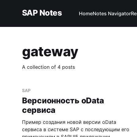
SAP Notes
Home
Notes Navigator
Re
gateway
A collection of 4 posts
SAP
Версионность oData
сервиса
Пример создания новой версии oData
сервиса в системе SAP с последующим его
применением в SAPUI5 приложении.