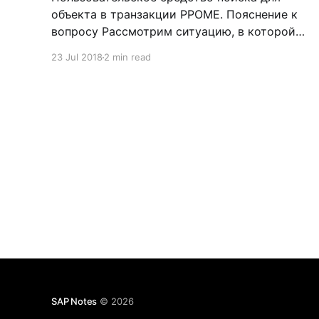
объекта в транзакции PPOME. Пояснение к
вопросу Рассмотрим ситуацию, в которой
вам может понадобиться расширить
23 Jul 2018
2 min read
возможности пользователя по поиску
объектов в транзакции PPOME, или же
вашего собственного ракурса. См. заметку
Добавление нового ракурса в PPOME (Часть
1) См. заметку Добавление нового объекта в
сценарий PPOME (Часть
SAP Notes
© 2026