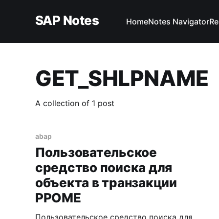
SAP Notes
Home
Notes Navigator
Re
GET_SHLPNAME
A collection of 1 post
abap
Пользовательское
средство поиска для
объекта в транзакции
PPOME
Пользовательское средство поиска для