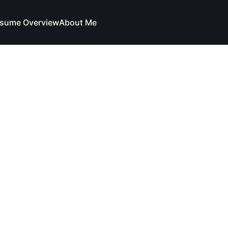
sume Overview
About Me