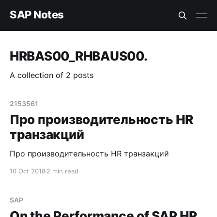
SAP Notes
HRBAS00_RHBAUS00.
A collection of 2 posts
2153561
Про производительность HR
транзакций
Про производительность HR транзакций
10 Oct 2018
2 min read
SAP
On the Performance of SAP HR