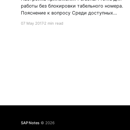
работы без блокировки табельного номера.
Пояснение к вопросу Среди доступных
сервисов самообслуживания работников
07 May 2017
2 min read
присутствует довольно интересное Web
Dynpro приложение Personal Profile,
посредством которого можно предоставить
работникам возможность просмотра и
редактирования личной информации
(например, адрес, контактные данные etc.)
Применение данного сервиса - довольно
распространенная практика среди компаний,
SAP Notes
© 2026