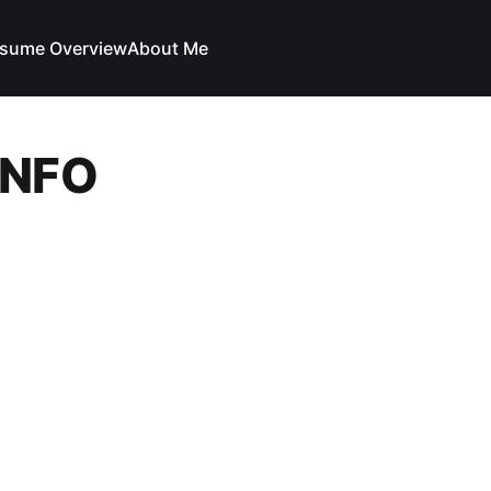
sume Overview
About Me
INFO