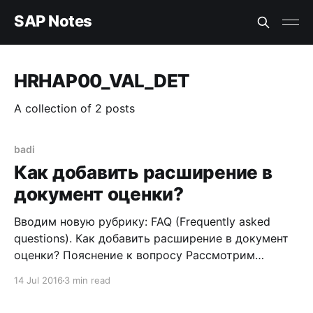
SAP Notes
HRHAP00_VAL_DET
A collection of 2 posts
badi
Как добавить расширение в
документ оценки?
Вводим новую рубрику: FAQ (Frequently asked
questions). Как добавить расширение в документ
оценки? Пояснение к вопросу Рассмотрим
ситуацию, в который вы настраиваете формуляр
14 Jul 2016
3 min read
документа оценки в транзакции PHAP_CATALOG, и
обнаруживаете, что для какого-то столбца