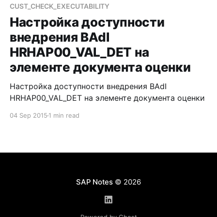
отсутствует возможность выбора расширения
CUST_CHECK_EXECUTABILITY
Поведение системы на отсутствие расширений —
Настройка доступности
это формирование сообщения вида . Для
внедрения BAdI
HRHAP00_VAL_DET на
элементе документа оценки
Настройка доступности внедрения BAdI
HRHAP00_VAL_DET на элементе документа оценки
04 Sep 2015
1 min read
SAP Notes
© 2026