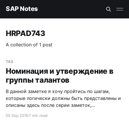
SAP Notes
HRPAD743
A collection of 1 post
743
Номинация и утверждение в
группы талантов
В данной заметке я хочу пройтись по шагам,
которые логически должны быть представлены и
описаны здесь после серии заметок,
посвященных оценке компетенций,
05 Sep 2016
7 min read
производительности, потенциала сотрудников.
Встречаем: Номинация и утверждение в группы