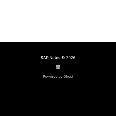
талантов. После того, как была
произведена оценка производительности
и потенциала, сотрудник может быть отражен в
матрице эффективности. После того,
SAP Notes
© 2026
Powered by Ghost