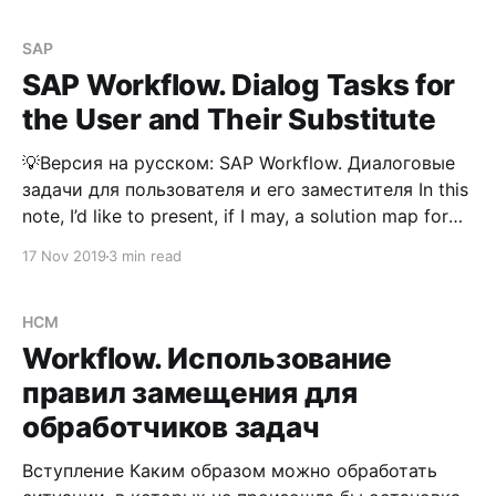
SAP
SAP Workflow. Dialog Tasks for
the User and Their Substitute
💡Версия на русском: SAP Workflow. Диалоговые
задачи для пользователя и его заместителя In this
note, I’d like to present, if I may, a solution map for
scenarios where you might be fortunate enough to
17 Nov 2019
3 min read
search for dialog tasks awaiting approval by a user
or their substitute in an ABAP
HCM
Workflow. Использование
правил замещения для
обработчиков задач
Вступление Каким образом можно обработать