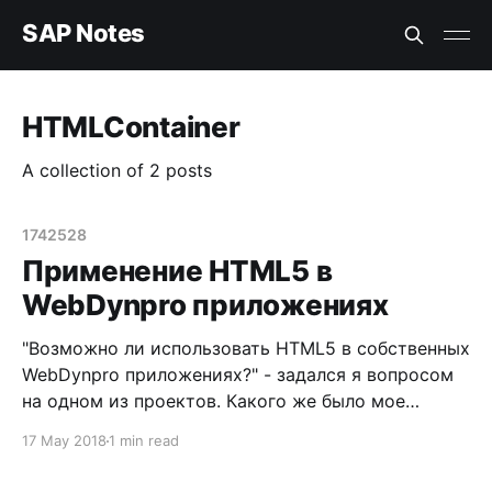
SAP Notes
HTMLContainer
A collection of 2 posts
1742528
Применение HTML5 в
WebDynpro приложениях
"Возможно ли использовать HTML5 в собственных
WebDynpro приложениях?" - задался я вопросом
на одном из проектов. Какого же было мое
удивление, когда я узнал, что в целом
17 May 2018
1 min read
использовать можно, но именно на данном
проекте этого сделать не получится. И да, я