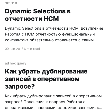
selections considerably improve report performance
305118
because the system retrieves data very quickly when
Dynamic Selections в
these fields
отчетности HCM
Dynamic Selections в отчетности HCM. Вступление
Работая с HCM отчетностью функциональный
консультант обязательно столкнется с таким
термином как Dynamic Selections или, как я его
09 Jan 2018
6 min read
интерпретирую для себя, вариант динамической
выборки. См. Dynamic Selections Use Dynamic
selections considerably improve report performance
ad hoc query
because the system retrieves data very quickly when
Как убрать дублирование
these fields
записей в оперативном
запросе?
Как убрать дублирование записей в оперативном
запросе? Пояснение к вопросу Работая с
оперативными запросами, сформированными, к