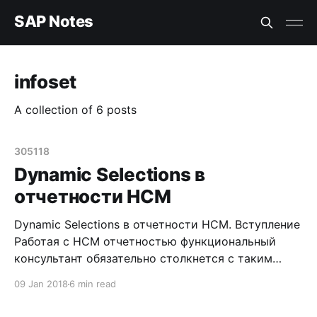
SAP Notes
infoset
A collection of 6 posts
305118
Dynamic Selections в
отчетности HCM
Dynamic Selections в отчетности HCM. Вступление
Работая с HCM отчетностью функциональный
консультант обязательно столкнется с таким
термином как Dynamic Selections или, как я его
09 Jan 2018
6 min read
интерпретирую для себя, вариант динамической
выборки. См. Dynamic Selections Use Dynamic