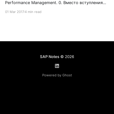
Performance Management. 0. Вместо вступления
Довольно часто бизнес-пользователя/заказчика
01 Mar 2017
4 min read
интересует возможность создания/хранения и
каскадирования корпоративных целей/ценностей
на различные отделы организационно-штатной
структуры предприятия. Распространяться про
то, что такое корпоративные цели и ценности, а
также про то как это
SAP Notes
© 2026
Powered by Ghost