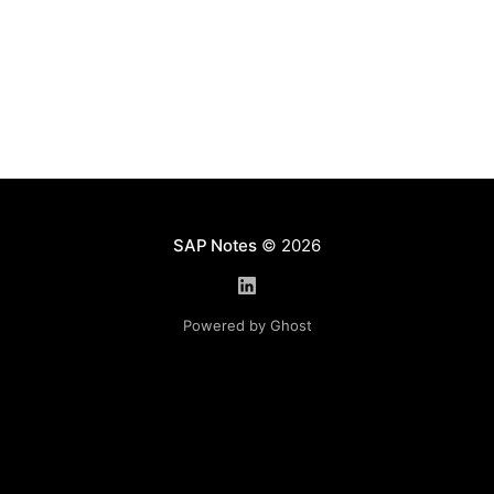
использованием транзакции HRASR_DT) Для
решения проблемы необходимо внести изменения
в существующий профиль системы.
SAP Notes
© 2026
Powered by Ghost