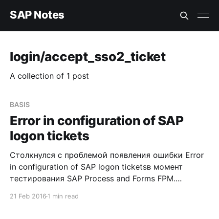
SAP Notes
login/accept_sso2_ticket
A collection of 1 post
BASIS
Error in configuration of SAP
logon tickets
Столкнулся с проблемой появления ошибки Error
in configuration of SAP logon ticketsв момент
тестирования SAP Process and Forms FPM.
Предлагаю рассмотреть вариант ее устранения.
21 Feb 2016
1 min read
Ошибка появлялась в момент запуска процесса
для тестирования со следующими опциями (с