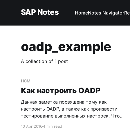
SAP Notes
Home
Notes Navigator
Re
oadp_example
A collection of 1 post
HCM
Как настроить OADP
Данная заметка посвящена тому как
настроить OADP, а также как произвести
тестирование выполненных настроек. Что
такое OADP? Для начала предлагаю
10 Apr 2016
4 min read
ознакомиться со справочным