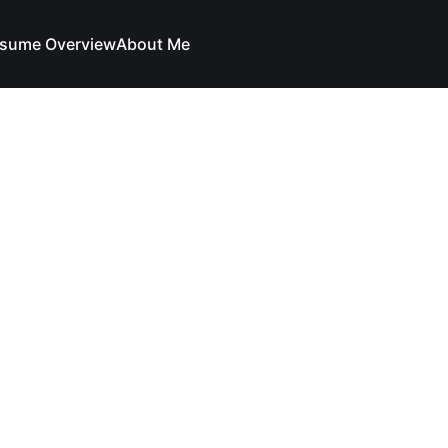
sume Overview
About Me