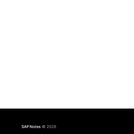
материалом: Object and Data Provider.
Отдельно хочу обратить ваше внимание на
раздел Example: Customizing Settings for the
Object and Data Provider. Сценарий создания
собственного OADP Ниже предлагаю
SAP Notes
© 2026