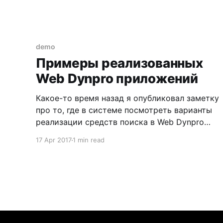
demo
Примеры реализованных
Web Dynpro приложений
Какое-то время назад я опубликовал заметку
про то, где в системе посмотреть варианты
реализации средств поиска в Web Dynpro
приложениях См. заметку Примеры уже
17 Apr 2017
1 min read
реализованных средств поиска Web Dynpro
Но почему-то не упомянул про пакет, в
котором можно посмотреть примеры
реализованных Web Dynpro приложений.
Исправляюсь. Большинство
демонстрационных Web