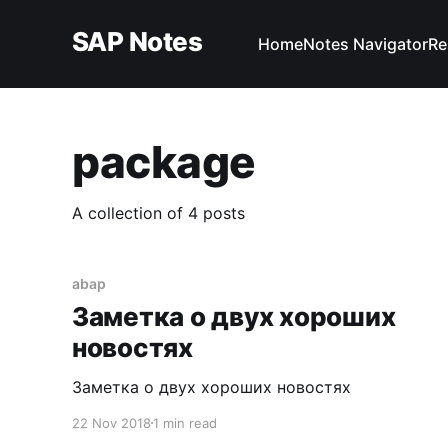
SAP Notes
Home
Notes Navigator
Re
package
A collection of 4 posts
abap
Заметка о двух хороших
новостях
Заметка о двух хороших новостях
22 Nov 2018
1 min read