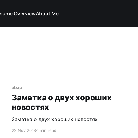
sume Overview
About Me
abap
Заметка о двух хороших
новостях
Заметка о двух хороших новостях
22 Nov 2018
1 min read