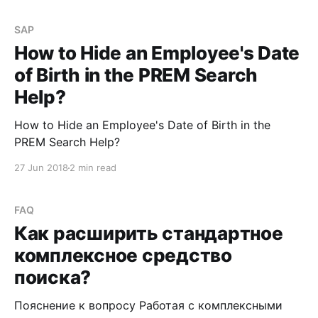
возникает потребность в скрытии информации о
дате рождения работников при работе с
SAP
транзакциями PA20/
How to Hide an Employee's Date
of Birth in the PREM Search
Help?
How to Hide an Employee's Date of Birth in the
PREM Search Help?
27 Jun 2018
2 min read
FAQ
Как расширить стандартное
комплексное средство
поиска?
Пояснение к вопросу Работая с комплексными