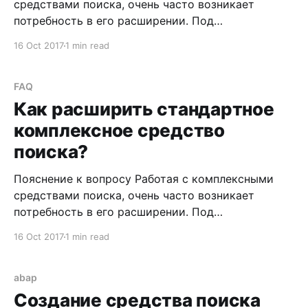
средствами поиска, очень часто возникает
потребность в его расширении. Под
расширением, в данном контексте, понимается
16 Oct 2017
1 min read
включение дополнительного средства поиска в
уже существующее. См. Search Helps См.
Elementary Search Help См. Collective Search Help
FAQ
Допустим, что при работе со стандартным
Как расширить стандартное
комплексным средством поиска PREM возникла
комплексное средство
поиска?
Пояснение к вопросу Работая с комплексными
средствами поиска, очень часто возникает
потребность в его расширении. Под
расширением, в данном контексте, понимается
16 Oct 2017
1 min read
включение дополнительного средства поиска в
уже существующее. См. Search Helps См.
Elementary Search Help См. Collective Search Help
abap
Допустим, что при работе со стандартным
Создание средства поиска