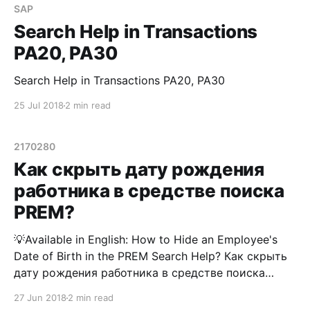
настроены, но с небольшими оговорками. Далее
SAP
речь пойдет не столько о том, как настроить
Search Help in Transactions
PA20, PA30
Search Help in Transactions PA20, PA30
25 Jul 2018
2 min read
2170280
Как скрыть дату рождения
работника в средстве поиска
PREM?
💡Available in English: How to Hide an Employee's
Date of Birth in the PREM Search Help? Как скрыть
дату рождения работника в средстве поиска
PREM? Постановка вопроса Согласно внутренним
27 Jun 2018
2 min read
регламентам и правилам вашего предприятия,