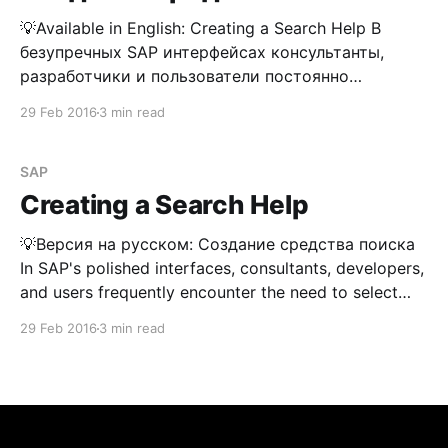
комплексным средством поиска PREM возникла
💡Available in English: Creating a Search Help В
безупречных SAP интерфейсах консультанты,
разработчики и пользователи постоянно
встречаются с выбором значений из
29 Feb 2016
3 min read
справочников, по нажатию на клавишу F4, или по
нажатию на кнопку . При выполнении любого из
перечисленных действий вызывается средство
SAP
поиска, определенное для поля. Довольно
Creating a Search Help
распространенная практика, когда необходимо
создание
💡Версия на русском: Создание средства поиска
In SAP's polished interfaces, consultants, developers,
and users frequently encounter the need to select
values from reference tables—either by pressing the
29 Feb 2016
3 min read
F4 key or clicking a button. Performing any of these
actions triggers a search help defined for the
corresponding field.