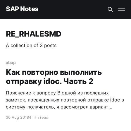
SAP Notes
RE_RHALESMD
A collection of 3 posts
abap
Как повторно выполнить
отправку idoc. Часть 2
Пояснение к вопросу В одной из последних
заметок, посвященных повторной отправке idoc в
систему-получатель, я рассмотрел вариант
работы с транзакцией WE19, заключающийся в
30 Aug 2018
1 min read
повторном создании документа, на основании
уже имеющегося. См. заметку Как повторно