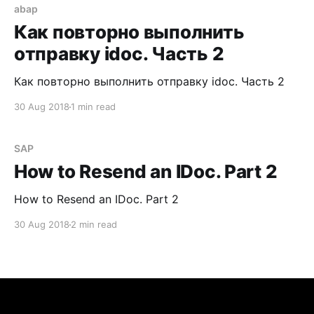
выполнить отправку idoc? Часть 1 В этой заметке
abap
я хочу рассмотреть вариант повторного
Как повторно выполнить
формирования idoc,
отправку idoc. Часть 2
Как повторно выполнить отправку idoc. Часть 2
30 Aug 2018
1 min read
SAP
How to Resend an IDoc. Part 2
How to Resend an IDoc. Part 2
30 Aug 2018
2 min read