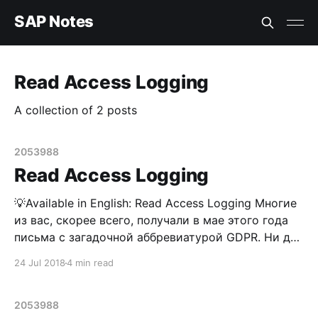
SAP Notes
Read Access Logging
A collection of 2 posts
2053988
Read Access Logging
💡Available in English: Read Access Logging Многие
из вас, скорее всего, получали в мае этого года
письма с загадочной аббревиатурой GDPR. Ни для
кого не секрет, что в последнее время все чаще и
24 Jul 2018
4 min read
чаще можно слышать разговоры о том, что
"необходимо ответственно подходить к
персональным данным и тем, кто
2053988