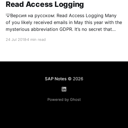
Read Access Logging
💡Версия на русском: Read Access Logging Many
of you likely received emails in May this year with the
mysterious abbreviation GDPR. It’s no secret that
recently there’s been increasing talk about the
24 Jul 2018
4 min read
importance of handling personal data responsibly,
and about monitoring who has access to it. SAP
keeps
SAP Notes
© 2026
Powered by Ghost