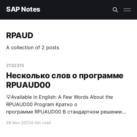
SAP Notes
RPAUD
A collection of 2 posts
2132315
Несколько слов о программе
RPUAUD00
💡Available in English: A Few Words About the
RPUAUD00 Program Кратко о
программе RPUAUD00 В стандартном решении
SAP присутствует возможность просмотра лога
28 Nov 2017
4 min read
изменений по любому интересующему вас, как
функционального консультанта или бизнес-