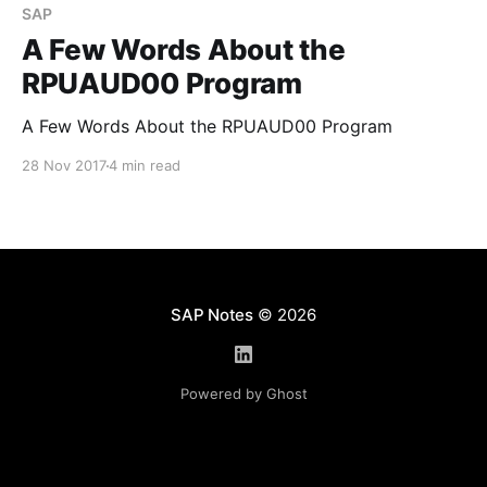
пользователя, инфо-типу. Настройка всего этого
SAP
процесса настолько простая, что
A Few Words About the
останавливаться на ней, как мне кажется, не
RPUAUD00 Program
имеет
A Few Words About the RPUAUD00 Program
28 Nov 2017
4 min read
SAP Notes
© 2026
Powered by Ghost