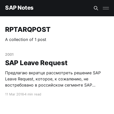
SAP Notes
RPTARQPOST
A collection of 1 post
2001
SAP Leave Request
Предлагаю вкратце рассмотреть решение SAP
Leave Request, которое, к сожалению, не
востребовано в российском сегменте SAP
проектов. Решение SAP Leave Request
11 Mar 2016
4 min read
предоставляет возможность автоматизации
процесса регистрации заявок на отсутствие
(например, отпуск/болезнь/командировка etc.)