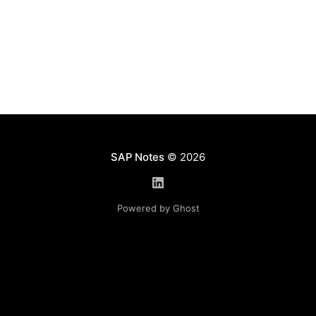
Используя данную функциональность, клиент
получает полностью автоматизированный бизнес-
процесс, начиная с регистрации заявки
работником, продолжая согласованием
SAP Notes
© 2026
Powered by Ghost