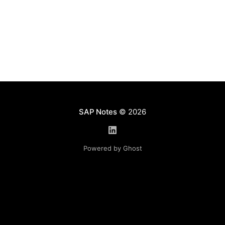
вам требуется выполнить удаление записей
некоего пользовательского инфо-типа 9500
Решение вопроса Для таких целей
SAP Notes
© 2026
Powered by Ghost