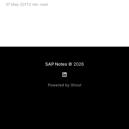
самообслуживания работников присутствует
07 May 2017
2 min read
довольно интересное Web Dynpro
приложение Personal Profile, посредством
которого можно предоставить работникам
возможность просмотра и редактирования
личной информации (например, адрес,
контактные данные etc.) Применение данного
сервиса - довольно распространенная практика
среди компаний,
SAP Notes
© 2026
Powered by Ghost