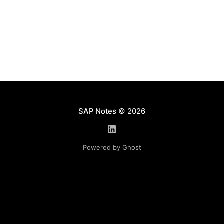
запуске транзакции PC_PAYRESULT Решение
вопроса В качестве решения необходимо
использовать
SAP Notes
© 2026
Powered by Ghost