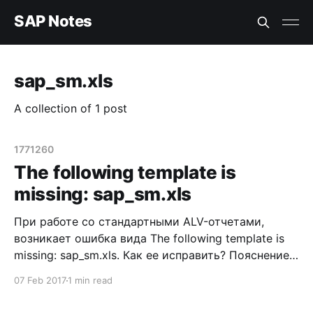
SAP Notes
sap_sm.xls
A collection of 1 post
1771260
The following template is
missing: sap_sm.xls
При работе со стандартными ALV-отчетами,
возникает ошибка вида The following template is
missing: sap_sm.xls. Как ее исправить? Пояснение к
вопросу При запуске программы,
07 Feb 2017
1 min read
предполагающей вывод в ALV, возникает ошибка
вида В данном случае, ошибка появилась при