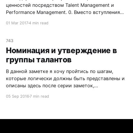
ценностей посредством Talent Management и
Performance Management. 0. Вместо вступления
Довольно часто бизнес-пользователя/заказчика
01 Mar 2017
4 min read
интересует возможность создания/хранения и
каскадирования корпоративных целей/ценностей
на различные отделы организационно-штатной
743
структуры предприятия. Распространяться про
Номинация и утверждение в
то, что такое корпоративные цели и ценности, а
группы талантов
также про то как это
В данной заметке я хочу пройтись по шагам,
которые логически должны быть представлены и
описаны здесь после серии заметок,
посвященных оценке компетенций,
05 Sep 2016
7 min read
производительности, потенциала сотрудников.
Встречаем: Номинация и утверждение в группы
талантов. После того, как была
произведена оценка производительности
и потенциала, сотрудник может быть отражен в