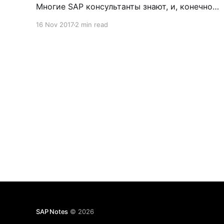
Многие SAP консультанты знают, и, конечно
же, активно используют метод внесения
16 Nov 2017
2 min read
корректировок напрямую в таблицу,
используя функциональный
модуль SE16N_INTERFACE. Безусловно, такой
метод применим и широко распространен,
если у вас есть на это полномочия, а также
SAP Notes
© 2026