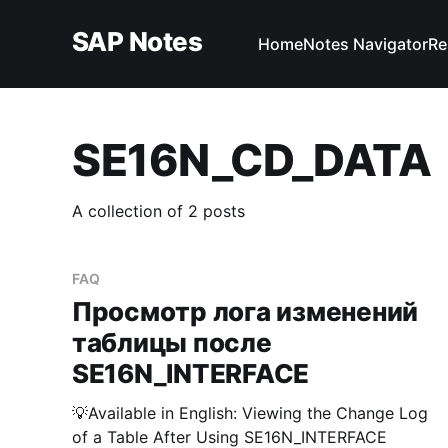
SAP Notes
Home
Notes Navigator
Re
SE16N_CD_DATA
A collection of 2 posts
FAQ
Просмотр лога изменений
таблицы после
SE16N_INTERFACE
💡Available in English: Viewing the Change Log
of a Table After Using SE16N_INTERFACE