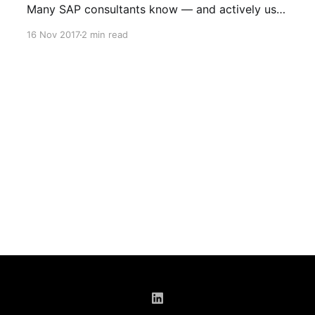
Many SAP consultants know — and actively use
— the method of making direct changes to a
16 Nov 2017
2 min read
table using the function module
SE16N_INTERFACE. Undoubtedly, this method is
applicable and widely used, assuming you have
the appropriate authorizations and some
"objective&