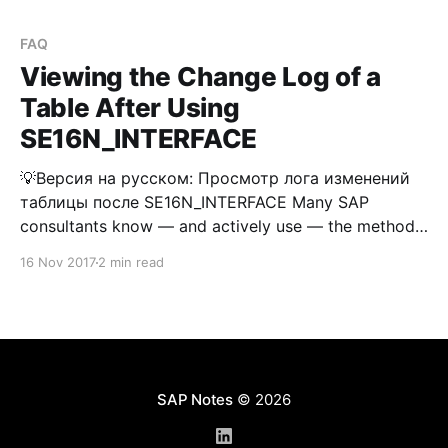
модуль SE16N_INTERFACE. Безусловно, такой
метод применим и широко распространен, если у
FAQ
вас есть на это полномочия, а также
Viewing the Change Log of a
Table After Using
SE16N_INTERFACE
💡Версия на русском: Просмотр лога изменений
таблицы после SE16N_INTERFACE Many SAP
consultants know — and actively use — the method
of making direct changes to a table using the
16 Nov 2017
2 min read
function module SE16N_INTERFACE. Undoubtedly,
this method is applicable and widely used, assuming
you have the appropriate authorizations and some
"objective&
SAP Notes
© 2026