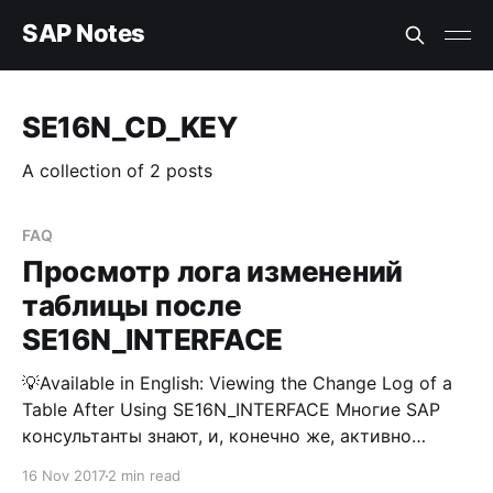
SAP Notes
SE16N_CD_KEY
A collection of 2 posts
FAQ
Просмотр лога изменений
таблицы после
SE16N_INTERFACE
💡Available in English: Viewing the Change Log of a
Table After Using SE16N_INTERFACE Многие SAP
консультанты знают, и, конечно же, активно
используют метод внесения корректировок
16 Nov 2017
2 min read
напрямую в таблицу, используя функциональный