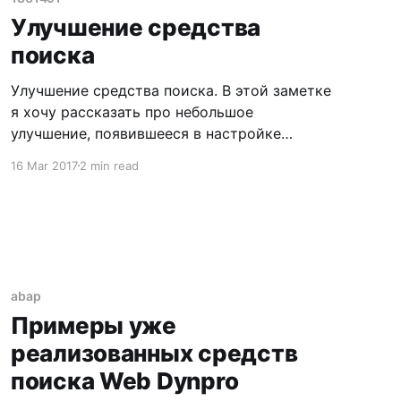
Итак, вам необходимо создать
Улучшение средства
пользовательскую таблицу с каким-то
поиска
набором
Улучшение средства поиска. В этой заметке
я хочу рассказать про небольшое
улучшение, появившееся в настройке
средств поиска, которое стало доступно в
16 Mar 2017
2 min read
версии SAP NetWeaver 7.4 Улучшение это
заключается в возможности активации, так
называемого predictive поиска. Используя
данную настройку можно облегчить (или
наоборот) пользователям жизнь, при выборе
значений на селекционном
abap
Примеры уже
реализованных средств
поиска Web Dynpro