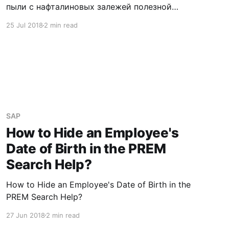
пыли с нафталиновых залежей полезной
информации. Ну или может показаться, что
25 Jul 2018
2 min read
она будет полезная. Средства поиска в
транзакциях PA20, PA30 для отображения
пользователю могут быть настроены, но с
небольшими оговорками. Далее речь пойдет
не столько о том, как настроить
SAP
How to Hide an Employee's
Date of Birth in the PREM
Search Help?
How to Hide an Employee's Date of Birth in the
PREM Search Help?
27 Jun 2018
2 min read