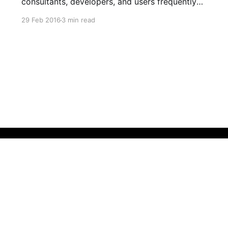
consultants, developers, and users frequently
encounter the need to select values from
29 Feb 2016
3 min read
reference tables—either by pressing the F4 key
or clicking a button. Performing any of these
actions triggers a search help defined for the
corresponding field.