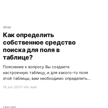
abap
Как определить
собственное средство
поиска для поля в
таблице?
Пояснение к вопросу Вы создаете
настроечную таблицу, и для какого-то поля
этой таблицы, вам необходимо определить
пользовательское средство поиска. Если эта
18 Jun 2017
1 min read
операция выполняется функциональным
консультантом впервые, то могут
возникнуть небольшие "затыки", которые
очень просто устранить. Решение вопроса
1861491