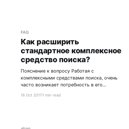
FAQ
Как расширить
стандартное комплексное
средство поиска?
Пояснение к вопросу Работая с
комплексными средствами поиска, очень
часто возникает потребность в его
расширении. Под расширением, в данном
16 Oct 2017
1 min read
контексте, понимается включение
дополнительного средства поиска в уже
существующее. См. Search Helps См.
Elementary Search Help См. Collective Search
Help Допустим, что при работе со
abap