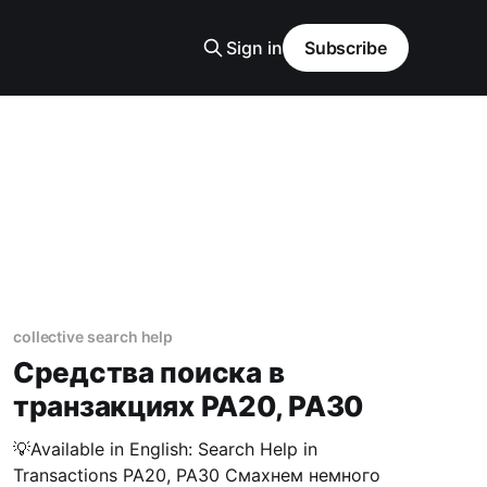
Sign in
Subscribe
collective search help
Средства поиска в
транзакциях PA20, PA30
💡Available in English: Search Help in
Transactions PA20, PA30 Смахнем немного