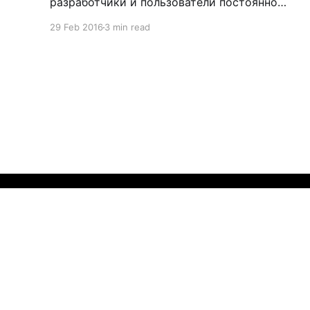
разработчики и пользователи постоянно
встречаются с выбором значений из
29 Feb 2016
3 min read
справочников, по нажатию на клавишу F4,
или по нажатию на кнопку . При выполнении
любого из перечисленных действий
вызывается средство поиска,
определенное для поля. Довольно
распространенная практика, когда
необходимо создание
SAP Notes
© 2026