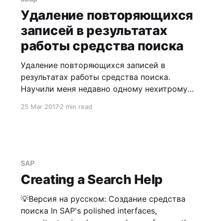
стандартным комплексным средством
Удаление повторяющихся
поиска PREM возникла
записей в результатах
работы средства поиска
Удаление повторяющихся записей в
результатах работы средства поиска.
Научили меня недавно одному нехитрому
способу удаления повторяющихся записей,
25 Mar 2017
2 min read
отображающихся в результатах работы
средства поиска. Об этом самом способе и
будет данная заметка. 0. Задача * Создать
средство поиска по пользовательской
таблице. * Исключить появление
SAP
повторяющихся записей в результатах
Creating a Search Help
работы средства поиска. 1. Решение
💡Версия на русском: Создание средства
поиска In SAP's polished interfaces,