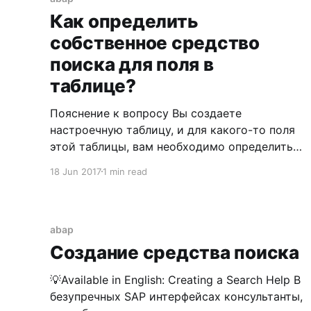
стандартным комплексным средством
Как определить
поиска PREM возникла
собственное средство
поиска для поля в
таблице?
Пояснение к вопросу Вы создаете
настроечную таблицу, и для какого-то поля
этой таблицы, вам необходимо определить
пользовательское средство поиска. Если эта
18 Jun 2017
1 min read
операция выполняется функциональным
консультантом впервые, то могут
возникнуть небольшие "затыки", которые
очень просто устранить. Решение вопроса
abap
Итак, вам необходимо создать
Создание средства поиска
пользовательскую таблицу с каким-то
набором
💡Available in English: Creating a Search Help В
безупречных SAP интерфейсах консультанты,