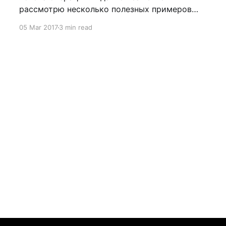
рассмотрю несколько полезных примеров
того, какие стандартные возможности
05 Mar 2017
3 min read
настроек предоставляет SAP при работе с
задачами потока операций. В частности,
рассмотрю такой тип задач, в описании
которых присутствует текст, посылаемый (в
виде электронного письма) обработчику
задачи. О каких задачах потока операций