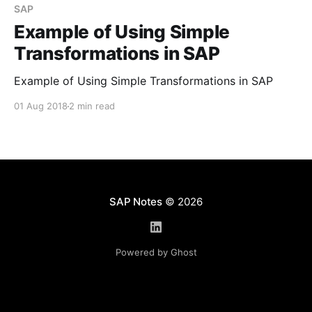
Transformation в SAP? Simple Transformation (ST)
SAP
или же Обычная Трансформация - это
Example of Using Simple
проприетарный
Transformations in SAP
Example of Using Simple Transformations in SAP
01 Aug 2018
2 min read
SAP Notes
© 2026
Powered by Ghost