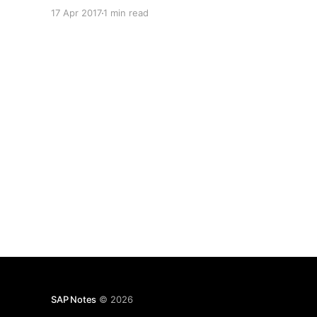
приложениях См. заметку Примеры уже
17 Apr 2017
1 min read
реализованных средств поиска Web Dynpro
Но почему-то не упомянул про пакет, в
котором можно посмотреть примеры
реализованных Web Dynpro приложений.
Исправляюсь. Большинство
демонстрационных Web
SAP Notes
© 2026