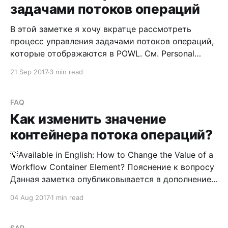
задачами потоков операций
В этой заметке я хочу вкратце рассмотреть
процесс управления задачами потоков операций,
которые отображаются в POWL. См. Personal
Object Worklist Постановка вопроса Работая с
21 Sep 2017
3 min read
функциональностью SAP Processes and Forms, вы,
скорее всего, начнете использовать и потоки
операций. Обо всем этом на страницах данного
FAQ
бложика сказано не то чтобы много, но
Как изменить значение
контейнера потока операций?
💡Available in English: How to Change the Value of a
Workflow Container Element? Пояснение к вопросу
Данная заметка опубликовывается в дополнение
к уже имеющейся Изменение значения
04 Aug 2017
1 min read
контейнера потока операций в статусе STARTED.
Рассматриваем ситуацию, в которой у вас
SAP