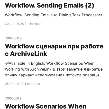
Workflow. Sending Emails (2)
Workflow: Sending Emails to Dialog Task Processors
20 Jun 2020
2 min read
70000019
Workflow сценарии при работе
с ArchiveLink
💡Available in English: Workflow Scenarios When
Working with ArchiveLink В этой заметке я вкратце
опишу вариант использования потоков операций
при работе с документами, хранящимися
05 Feb 2018
4 min read
в ArchiveLink. Сценарии применения Workflow в
ArchiveLink Вендор предлагает несколько
сценариев использования потоков операций при
70000019
работе с документами, сохраняющимися
Workflow Scenarios When