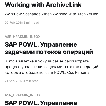
в ArchiveLink. См. Storage Scenarios with Integration
Working with ArchiveLink
Workflow Scenarios When Working with ArchiveLink
05 Feb 2018
3 min read
ASR_HRADMIN_INBOX
SAP POWL. Управление
задачами потоков операций
В этой заметке я хочу вкратце рассмотреть
процесс управления задачами потоков операций,
которые отображаются в POWL. См. Personal
Object Worklist Постановка вопроса Работая с
21 Sep 2017
3 min read
функциональностью SAP Processes and Forms, вы,
скорее всего, начнете использовать и потоки
операций. Обо всем этом на страницах данного
ASR_HRADMIN_INBOX
бложика сказано не то чтобы много, но
SAP POWL. Управление