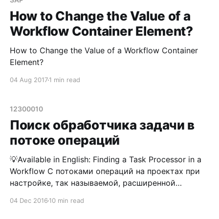
запущенный поток операций, значение элемента
контейнера которого необходимо изменить, и
How to Change the Value of a
затем перезапустить
Workflow Container Element?
How to Change the Value of a Workflow Container
Element?
04 Aug 2017
1 min read
12300010
Поиск обработчика задачи в
потоке операций
💡Available in English: Finding a Task Processor in a
Workflow С потоками операций на проектах при
настройке, так называемой, расширенной
функциональности, консультант сталкивается
04 Dec 2016
10 min read
очень часто. Неважно, работаете ли вы с
заявками на поиск кандидатов (e-recruiting),