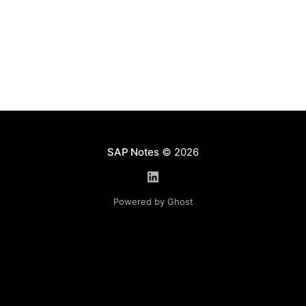
продуктивную. Времени разбираться нет, а в
ракурсе ведения (в транзакции SM30) нет
возможности положить все данные
SAP Notes
© 2026
Powered by Ghost