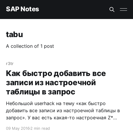
SAP Notes
tabu
A collection of 1 post
r3tr
Как быстро добавить все
записи из настроечной
таблицы в запрос
Небольшой userhack на тему «как быстро
добавить все записи из настроечной таблицы в
запрос». У вас есть какая-то настроечная Z*
таблица, данные из которой по какой-либо
09 May 2016
2 min read
причине не «переехали» в системы тестирования/