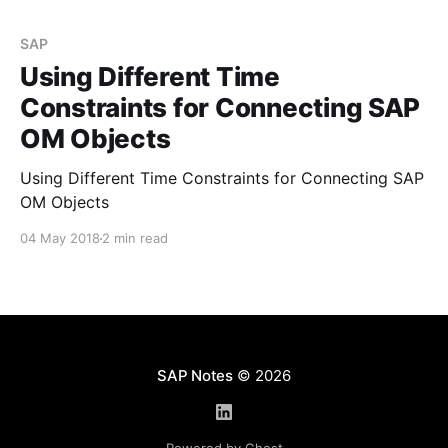
создать два новых объекта организационного
менеджмента. Для соединения этих двух
SAP
объектов между собой вы планируете
Using Different Time
использовать стандартное соединение типа 003 -
Constraints for Connecting SAP
"
OM Objects
Using Different Time Constraints for Connecting SAP
OM Objects
04 May 2018
2 min read
SAP Notes
© 2026