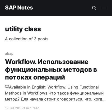
SAP Notes
utility class
A collection of 3 posts
abap
Workflow. Использование
функциональных методов в
потоках операций
💡Available in English: Workflow. Using Functional
Methods in Workflows Что такое функциональный
метод? Для начала стоит оговориться, что, когда
речь идет о потоках операций, и уж тем более о
19 Jul 2018
3 min read
каких-то функциональных методах, нужно