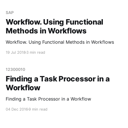
понимать, что дискурс будет направлен в сторону
так называемых utility-классов. См. ABAP Classes
SAP
in Workflow
Workflow. Using Functional
Methods in Workflows
Workflow. Using Functional Methods in Workflows
19 Jul 2018
3 min read
12300010
Finding a Task Processor in a
Workflow
Finding a Task Processor in a Workflow
04 Dec 2016
9 min read