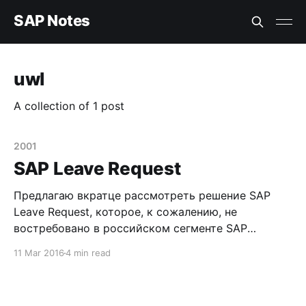
SAP Notes
uwl
A collection of 1 post
2001
SAP Leave Request
Предлагаю вкратце рассмотреть решение SAP
Leave Request, которое, к сожалению, не
востребовано в российском сегменте SAP
проектов. Решение SAP Leave Request
11 Mar 2016
4 min read
предоставляет возможность автоматизации
процесса регистрации заявок на отсутствие
(например, отпуск/болезнь/командировка etc.)