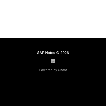
Используя данную функциональность, клиент
получает полностью автоматизированный бизнес-
процесс, начиная с регистрации заявки
работником, продолжая согласованием
SAP Notes
© 2026
Powered by Ghost