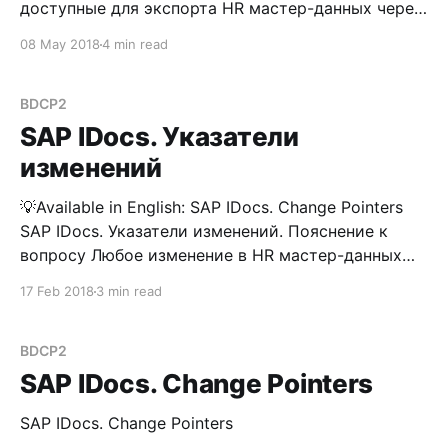
доступные для экспорта HR мастер-данных через
файлы, используя известную многим(?)
08 May 2018
4 min read
функциональным консультантам транзакцию PU12
См. заметку Interface Toolbox for HR. Интеграция
SAP с внешними системами В этой заметке я
BDCP2
вкратце накидаю последовательность действий,
SAP IDocs. Указатели
которую возможно использовать, для
изменений
💡Available in English: SAP IDocs. Change Pointers
SAP IDocs. Указатели изменений. Пояснение к
вопросу Любое изменение в HR мастер-данных
может послужить триггером для создания
17 Feb 2018
3 min read
указателя изменений, который затем
трансформируется в IDoc. Данный механизм
может быть использован для случаев, когда,
BDCP2
необходимо непрерывно (не единовременно)
SAP IDocs. Change Pointers
передавать изменения по персоналу в какие-
SAP IDocs. Change Pointers