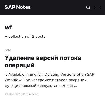
SAP Notes
wf
A collection of 2 posts
pftc
Удаление версий потока
операций
💡Available in English: Deleting Versions of an SAP
Workflow При настройке потоков операций,
функциональный консультант может
воспользоваться функцией создания новой
21 Dec 2015
2 min read
версии этого самого потока, тем самым
предоставляя себе возможность для «отката» на