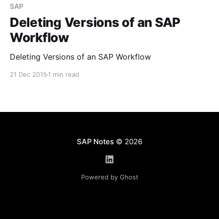
более раннюю версию. По завершению настройки,
SAP
может потребоваться выполнить удаление версий
Deleting Versions of an SAP
потока операции, которые уже неактуальны. Если
Workflow
с
Deleting Versions of an SAP Workflow
21 Dec 2015
1 min read
SAP Notes
© 2026
Powered by Ghost