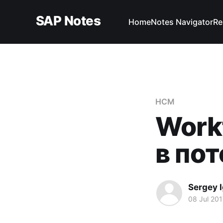
SAP Notes
Home
Notes Navigator
Re
HCM
Work
в по
Sergey 
08 Jul 201