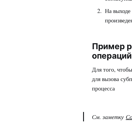
На выходе 
произведе
Пример р
операций
Для того, чтоб
для вызова субп
процесса
См. заметку
Со