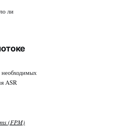
ло ли
потоке
, необходимых
ния ASR
rms (FPM)