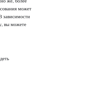
но же, более
асования может
В зависимости
у, вы можете
деть