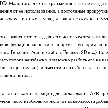
DD
. Мало того, что эта транзакция и так не всегда 
ения от ее использования, а постоянные прокрутки
е вокруг нужных вам задач - занятие скучное и му
гое зависит от того, для чего используется тот или
какой функциональности планируется его применен
orms, Personnel Administration, Finance, SD etc.) Но 
шего потока неизбежно, возможно разбить его на ка
тавляющие (куски), и вывести их в субпоток, которы
лавного потока.
тая с потоками операций для согласования ASR про
очень часто необходимо наличие возможности доба