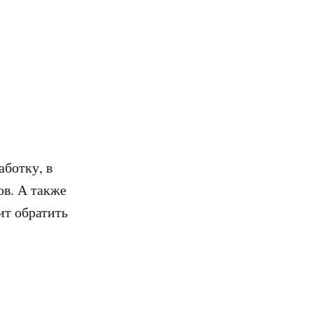
аботку, в
ов. А также
ит обратить