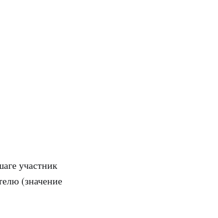
шаге участник
ателю (значение