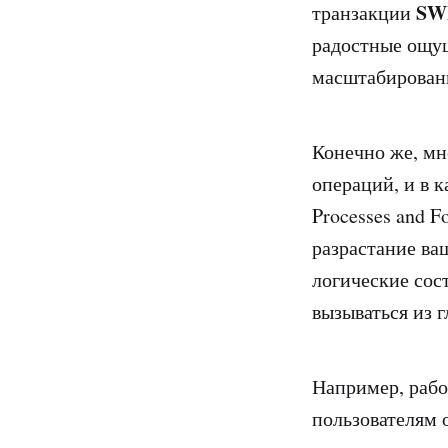
SW
транзакции
радостные ощущ
масштабировани
Конечно же, мно
операций, и в 
Processes and F
разрастание ва
логические сос
вызываться из г
Например, рабо
пользователям 