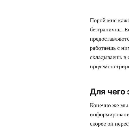
Порой мне каже
безграничны. Е
предоставляютс
работаешь с ни
складываешь в 
продемонстриро
Для чего
Конечно же мы 
информирования
скорее он пере