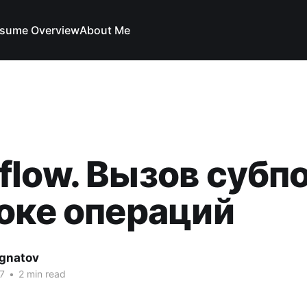
sume Overview
About Me
flow. Вызов субп
токе операций
Ignatov
7
•
2 min read