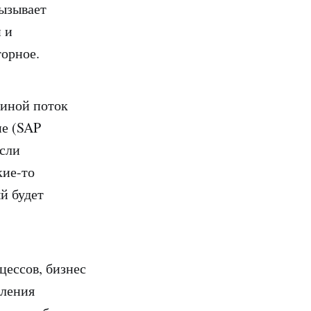
вызывает
 и
торное.
 иной поток
ие (SAP
если
кие-то
й будет
цессов, бизнес
вления