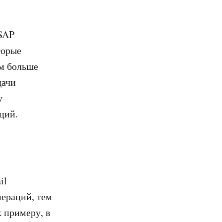
 SAP
торые
ем больше
дачи
у
ций.
il
пераций, тем
 примеру, в