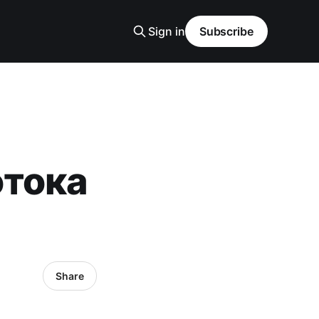
Sign in
Subscribe
отока
Share