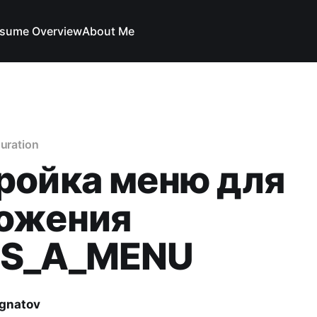
sume Overview
About Me
guration
ройка меню для
ожения
SS_A_MENU
Ignatov