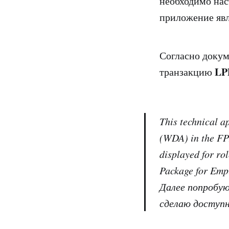
необходимо нас
приложение явл
Согласно докум
LP
транзакцию
This technical a
(WDA) in the FP
displayed for rol
Package for Emp
Далее попробую
сделаю доступн