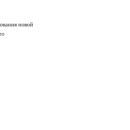
ования новой
ro