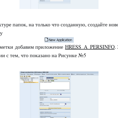
ктуре папок, на только что созданную, создайте но
ку
заметки добавим приложение
HRESS_A_PERSINFO
.
гии с тем, что показано на Рисунке №5