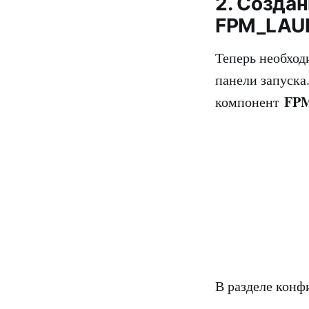
2. Созда
FPM_LAU
Теперь необход
панели запуска
FP
компонент
В разделе конф