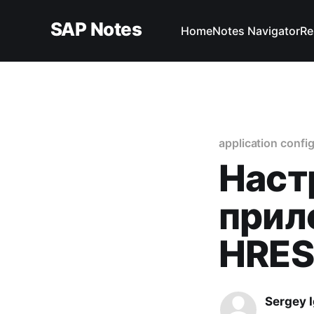
SAP Notes
Home
Notes Navigator
Re
application confi
Наст
прил
HRE
Sergey 