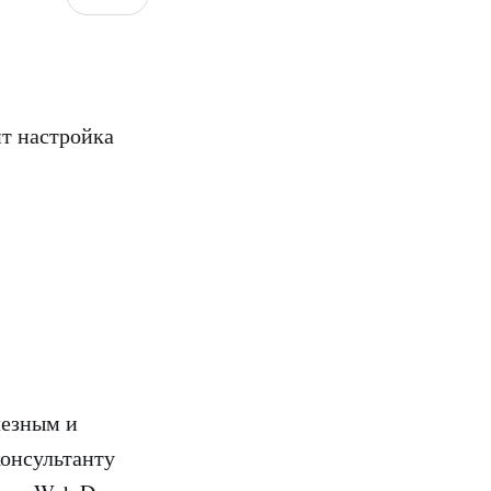
ит настройка
лезным и
консультанту