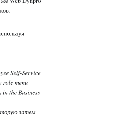
 же Web Dynpro
ков.
используя
oyee Self-Service
e role menu
A
in the
Business
которую затем