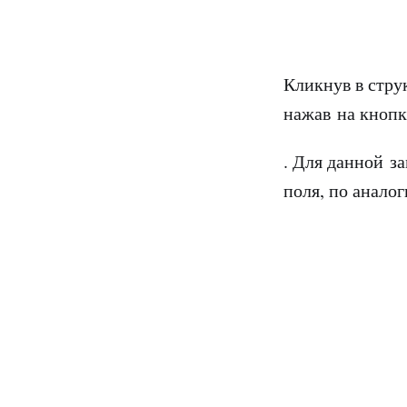
Кликнув в стру
нажав на кноп
. Для данной 
поля, по анало